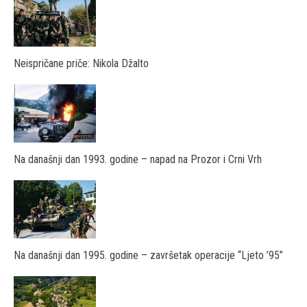
Neispričane priče: Nikola Džalto
Na današnji dan 1993. godine – napad na Prozor i Crni Vrh
Na današnji dan 1995. godine – završetak operacije “Ljeto ’95”