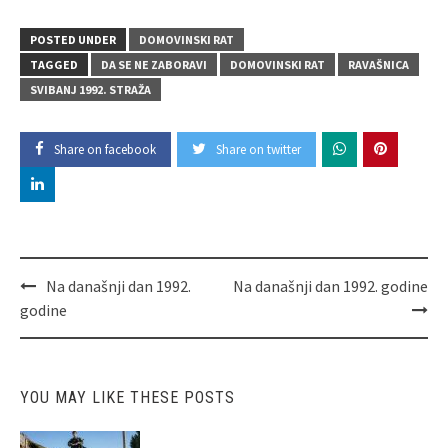
POSTED UNDER
DOMOVINSKI RAT
TAGGED
DA SE NE ZABORAVI
DOMOVINSKI RAT
RAVAŠNICA
SVIBANJ 1992. STRAŽA
Share on facebook
Share on twitter
Post
Na današnji dan 1992.
Na današnji dan 1992. godine
navigation
godine
YOU MAY LIKE THESE POSTS