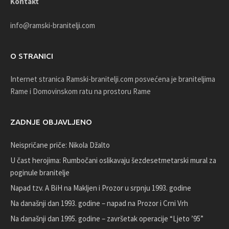
Kontakt
info@ramski-branitelji.com
O STRANICI
Internet stranica Ramski-branitelji.com posvećena je braniteljima
Rame i Domovinskom ratu na prostoru Rame
ZADNJE OBJAVLJENO
Neispričane priče: Nikola Džalto
U čast herojima: Rumbočani oslikavaju šezdesetmetarski mural za
poginule branitelje
Napad tzv. A BiH na Makljen i Prozor u srpnju 1993. godine
Na današnji dan 1993. godine – napad na Prozor i Crni Vrh
Na današnji dan 1995. godine – završetak operacije “Ljeto ’95”