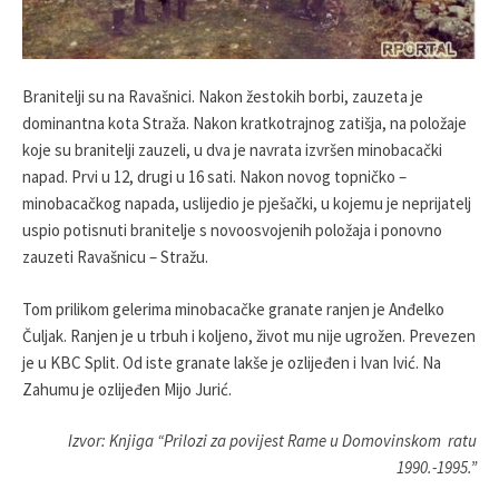
Branitelji su na Ravašnici. Nakon žestokih borbi, zauzeta je
dominantna kota Straža. Nakon kratkotrajnog zatišja, na položaje
koje su branitelji zauzeli, u dva je navrata izvršen minobacački
napad. Prvi u 12, drugi u 16 sati. Nakon novog topničko –
minobacačkog napada, uslijedio je pješački, u kojemu je neprijatelj
uspio potisnuti branitelje s novoosvojenih položaja i ponovno
zauzeti Ravašnicu – Stražu.
Tom prilikom gelerima minobacačke granate ranjen je Anđelko
Čuljak. Ranjen je u trbuh i koljeno, život mu nije ugrožen. Prevezen
je u KBC Split. Od iste granate lakše je ozlijeđen i Ivan Ivić. Na
Zahumu je ozlijeđen Mijo Jurić.
Izvor: Knjiga “Prilozi za povijest Rame u Domovinskom ratu
1990.-1995.”