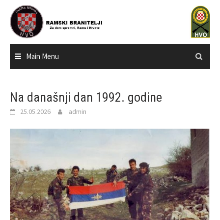
Skip
to
content
Main Menu
Na današnji dan 1992. godine
25.05.2026
admin