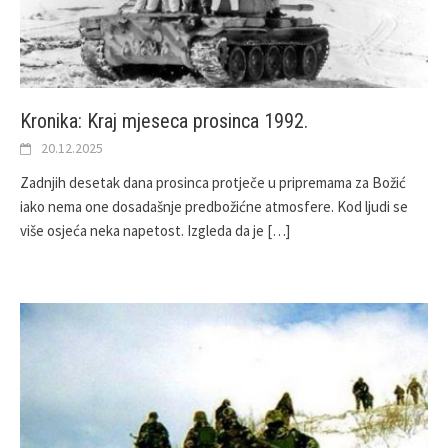
Kronika: Kraj mjeseca prosinca 1992.
20.12.2025
Zadnjih desetak dana prosinca protječe u pripremama za Božić
iako nema one dosadašnje predbožićne atmosfere. Kod ljudi se
više osjeća neka napetost. Izgleda da je
[…]