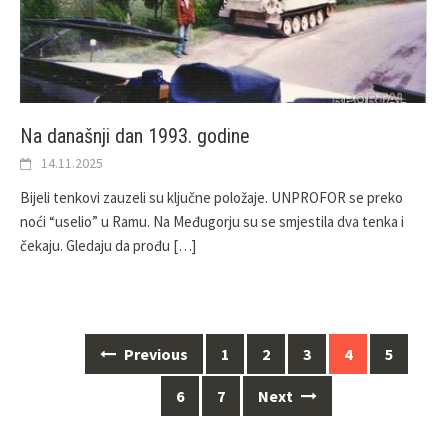
Na današnji dan 1993. godine
14.11.2025
Bijeli tenkovi zauzeli su ključne položaje. UNPROFOR se preko
noći “uselio” u Ramu. Na Međugorju su se smjestila dva tenka i
čekaju. Gledaju da prođu
[…]
Posts
Previous
1
2
3
4
5
navigation
6
7
Next